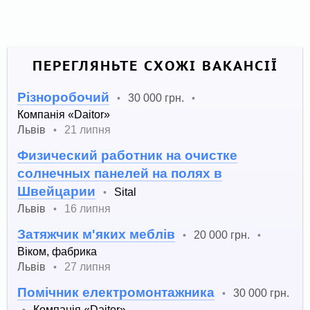
ПЕРЕГЛЯНЬТЕ СХОЖІ ВАКАНСІЇ
Різноробочий
30 000 грн.
•
•
Компанія «Daitor»
Львів
21 липня
•
Физический работник на очистке
солнечных панелей на полях в
Швейцарии
Sital
•
Львів
16 липня
•
Затяжчик м'яких меблів
20 000 грн.
•
•
Віком, фабрика
Львів
27 липня
•
Помічник електромонтажника
30 000 грн.
•
Компанія «Daitor»
•