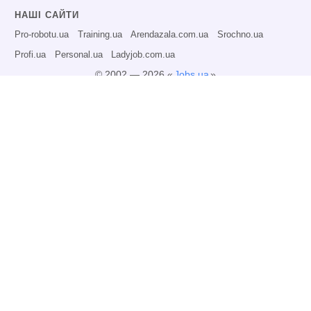
НАШІ САЙТИ
Pro-robotu.ua
Training.ua
Arendazala.com.ua
Srochno.ua
Profi.ua
Personal.ua
Ladyjob.com.ua
© 2002 — 2026 «
Jobs.ua
»
Всі права захищені.
Адміністрація може не розділяти точку зору авторів інформаційних матеріалів
та не несе відповідальності за розміщену користувачами інформацію.