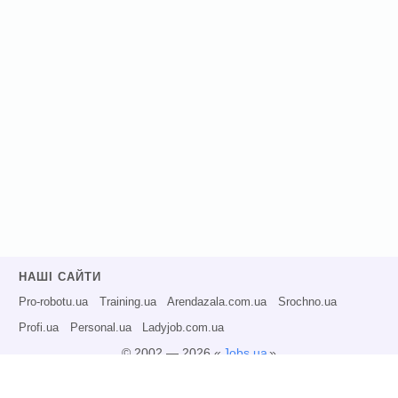
НАШІ САЙТИ
Pro-robotu.ua
Training.ua
Arendazala.com.ua
Srochno.ua
Profi.ua
Personal.ua
Ladyjob.com.ua
© 2002 — 2026 «
Jobs.ua
»
Всі права захищені.