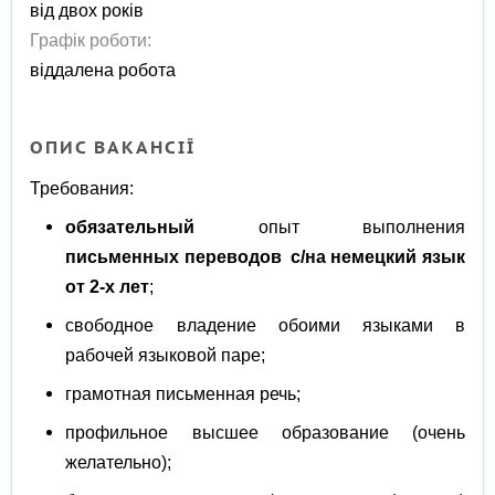
від двох років
Графік роботи:
віддалена робота
ОПИС ВАКАНСІЇ
Требования:
обязательный
опыт выполнения
письменных переводов с/на немецкий язык
от 2-х лет
;
свободное владение обоими языками в
рабочей языковой паре;
грамотная письменная речь;
профильное высшее образование (очень
желательно);