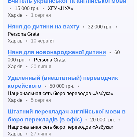
Вчитель української та англійської мови
15 000 грн.
ХГУ «НУА»
•
•
Харків
1 серпня
•
Няня до дитини на вахту
32 000 грн.
•
•
Persona Grata
Харків
10 червня
•
Няня для новонародженої дитини
60
•
000 грн.
Persona Grata
•
Харків
30 липня
•
Удаленный (внештатный) переводчик
корейского
50 000 грн.
•
•
Национальная сеть бюро переводов «Азбука»
Харків
5 серпня
•
Штатний перекладач англійської мови в
бюро перекладів (в офіс)
20 000 грн.
•
•
Национальная сеть бюро переводов «Азбука»
Харків
27 липня
•