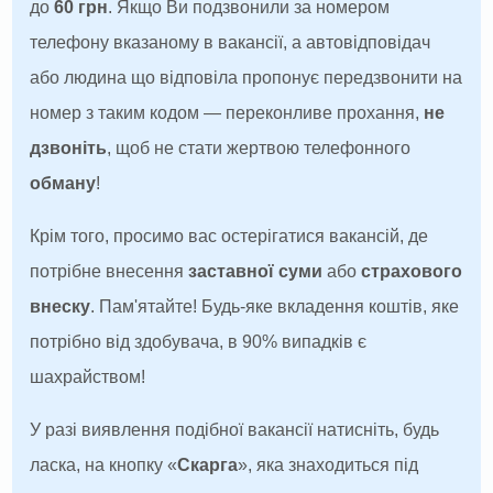
до
60 грн
. Якщо Ви подзвонили за номером
телефону вказаному в вакансії, а автовідповідач
або людина що відповіла пропонує передзвонити на
номер з таким кодом — переконливе прохання,
не
дзвоніть
, щоб не стати жертвою телефонного
обману
!
Крім того, просимо вас остерігатися вакансій, де
потрібне внесення
заставної суми
або
страхового
внеску
. Пам'ятайте! Будь-яке вкладення коштів, яке
потрібно від здобувача, в 90% випадків є
шахрайством!
У разі виявлення подібної вакансії натисніть, будь
ласка, на кнопку «
Скарга
», яка знаходиться під