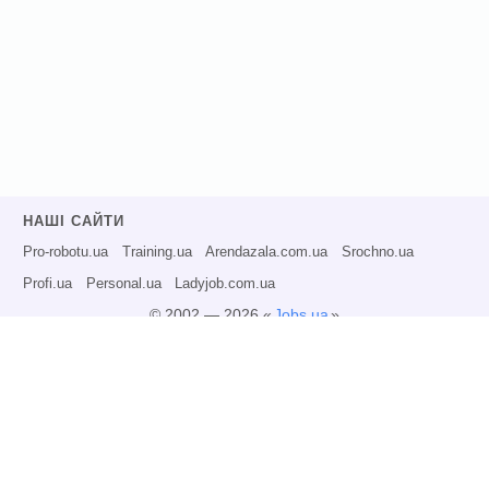
НАШІ САЙТИ
Pro-robotu.ua
Training.ua
Arendazala.com.ua
Srochno.ua
Profi.ua
Personal.ua
Ladyjob.com.ua
© 2002 — 2026 «
Jobs.ua
»
Всі права захищені.
Адміністрація може не розділяти точку зору авторів інформаційних матеріалів
та не несе відповідальності за розміщену користувачами інформацію.