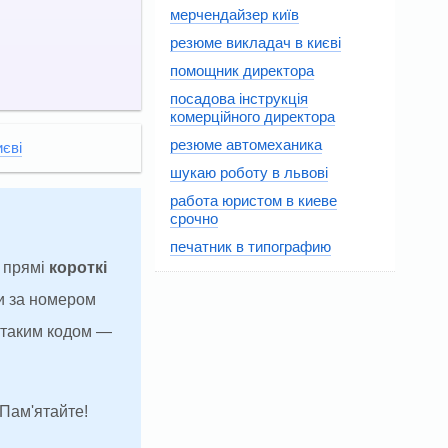
мерчендайзер київ
резюме викладач в києві
помощник директора
посадова інструкція
комерційного директора
резюме автомеханика
иєві
шукаю роботу в львові
работа юристом в киеве
срочно
печатник в типографию
а прямі
короткі
и за номером
з таким кодом —
 Пам'ятайте!