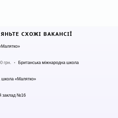
ЛЯНЬТЕ СХОЖІ ВАКАНСІЇ
«Малятко»
0 грн.
Британська міжнародна школа
•
 школа «Малятко»
й заклад №16