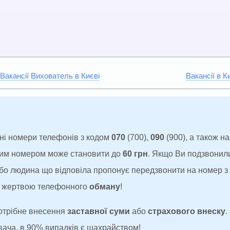
Вакансії Вихователь в Києві
Вакансії в К
ні номери телефонів з кодом
070
(700),
090
(900), а також н
аким номером може становити до
60 грн
. Якщо Ви подзвонил
 або людина що відповіла пропонує передзвонити на номер 
ти жертвою телефонного
обману
!
потрібне внесення
заставної суми
або
страхового внеску
.
увача, в 90% випадків є шахрайством!