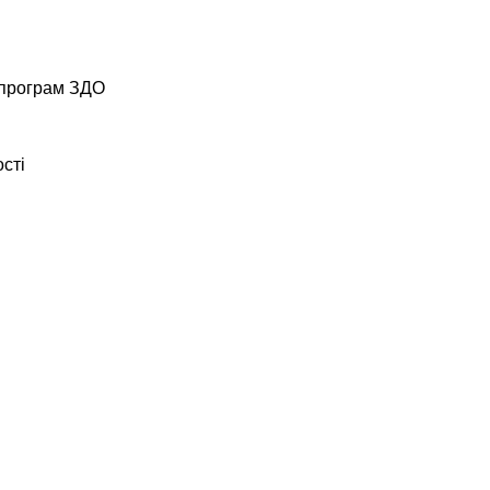
о програм ЗДО
ості