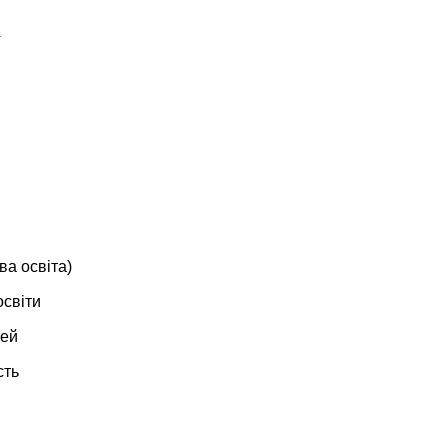
А
ва освіта)
освіти
тей
сть