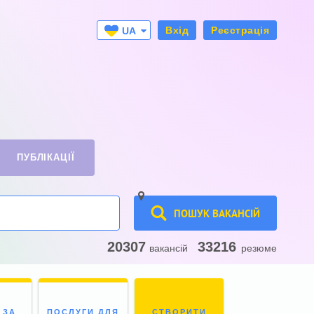
Вхід
Реєстрація
UA
RU
ПУБЛІКАЦІЇ
ПОШУК ВАКАНСІЙ
20307
33216
вакансій
резюме
 ЗА
ПОСЛУГИ ДЛЯ
СТВОРИТИ