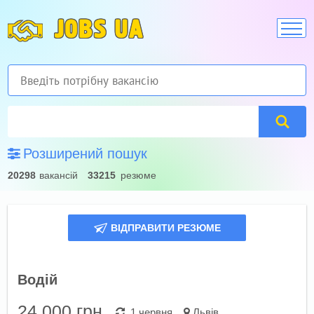
JOBS UA
Розширений пошук
20298
вакансій
33215
резюме
ВІДПРАВИТИ РЕЗЮМЕ
Водій
24 000
грн.
1 червня
Львів