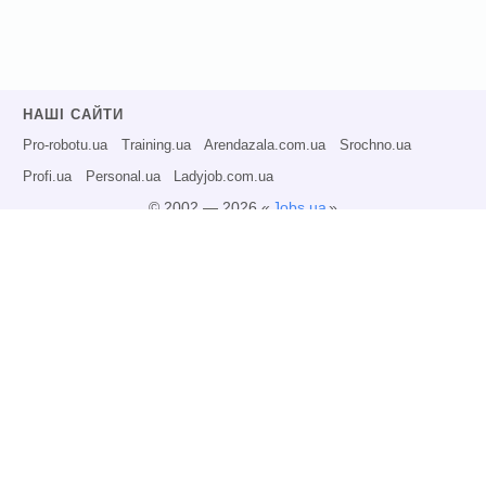
НАШІ САЙТИ
Pro-robotu.ua
Training.ua
Arendazala.com.ua
Srochno.ua
Profi.ua
Personal.ua
Ladyjob.com.ua
© 2002 — 2026 «
Jobs.ua
»
Всі права захищені.
Адміністрація може не розділяти точку зору авторів інформаційних матеріалів
та не несе відповідальності за розміщену користувачами інформацію.