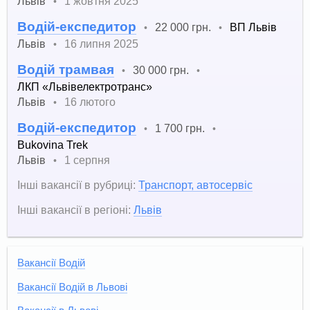
Львів
1 жовтня 2025
•
Водій-експедитор
22 000 грн.
ВП Львів
•
•
Львів
16 липня 2025
•
Водій трамвая
30 000 грн.
•
•
ЛКП «Львівелектротранс»
Львів
16 лютого
•
Водій-експедитор
1 700 грн.
•
•
Bukovina Trek
Львів
1 серпня
•
Інші вакансії в рубриці:
Транспорт, автосервіс
Інші вакансії в регіоні:
Львів
Вакансії Водій
Вакансії Водій в Львові