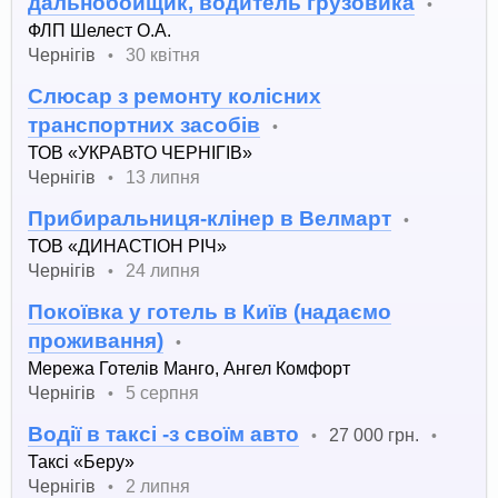
дальнобойщик, водитель грузовика
•
ФЛП Шелест О.А.
Чернігів
30 квітня
•
Слюсар з ремонту колісних
транспортних засобів
•
ТОВ «УКРАВТО ЧЕРНІГІВ»
Чернігів
13 липня
•
Прибиральниця-клінер в Велмарт
•
ТОВ «ДИНАСТІОН РІЧ»
Чернігів
24 липня
•
Покоївка у готель в Київ (надаємо
проживання)
•
Мережа Готелів Манго, Ангел Комфорт
Чернігів
5 серпня
•
Водії в таксі -з своїм авто
27 000 грн.
•
•
Таксі «Беру»
Чернігів
2 липня
•