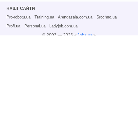
НАШІ САЙТИ
Pro-robotu.ua
Training.ua
Arendazala.com.ua
Srochno.ua
Profi.ua
Personal.ua
Ladyjob.com.ua
© 2002 — 2026 «
Jobs.ua
»
Всі права захищені.
Адміністрація може не розділяти точку зору авторів інформаційних матеріалів
та не несе відповідальності за розміщену користувачами інформацію.