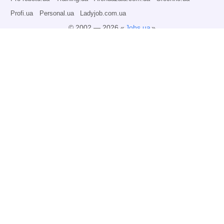
Profi.ua
Personal.ua
Ladyjob.com.ua
© 2002 — 2026 «
Jobs.ua
»
Всі права захищені.
Адміністрація може не розділяти точку зору авторів інформаційних матеріалів
та не несе відповідальності за розміщену користувачами інформацію.