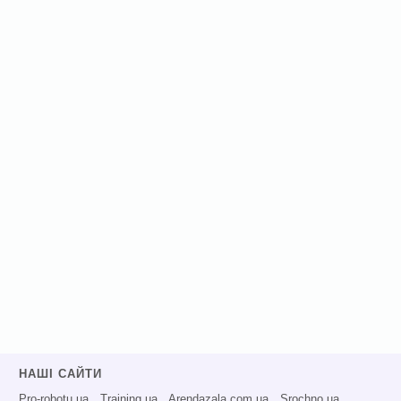
НАШІ САЙТИ
Pro-robotu.ua
Training.ua
Arendazala.com.ua
Srochno.ua