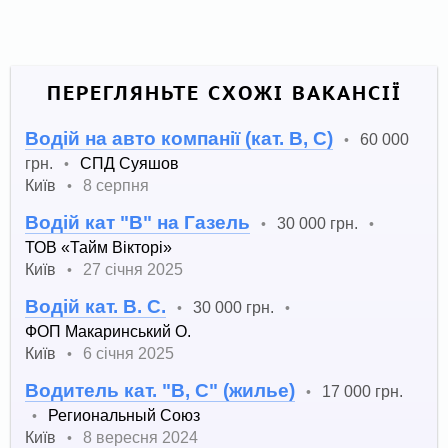
ПЕРЕГЛЯНЬТЕ СХОЖІ ВАКАНСІЇ
Водій на авто компанії (кат. В, С)
60 000
•
грн.
СПД Суяшов
•
Київ
8 серпня
•
Водій кат "В" на Газель
30 000 грн.
•
•
ТОВ «Тайм Вікторі»
Київ
27 січня 2025
•
Водій кат. В. С.
30 000 грн.
•
•
ФОП Макаринський О.
Київ
6 січня 2025
•
Водитель кат. "В, С" (жилье)
17 000 грн.
•
Региональный Союз
•
Київ
8 вересня 2024
•