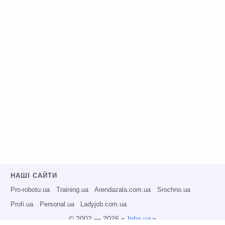
НАШІ САЙТИ
Pro-robotu.ua
Training.ua
Arendazala.com.ua
Srochno.ua
Profi.ua
Personal.ua
Ladyjob.com.ua
© 2002 — 2026 «
Jobs.ua
»