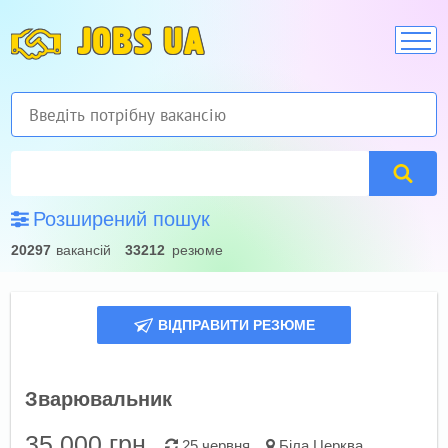
JOBS UA
Розширений пошук
20297
вакансій
33212
резюме
ВІДПРАВИТИ РЕЗЮМЕ
Зварювальник
35 000
грн.
25 червня
Біла Церква