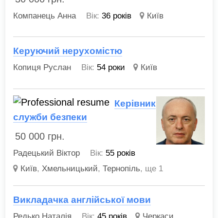
Компанець Анна
Вік:
36 років
Київ
Керуючий нерухомістю
Копиця Руслан
Вік:
54 роки
Київ
Керівник
служби безпеки
50 000
грн.
Радецький Віктор
Вік:
55 років
Київ
,
Хмельницький
,
Тернопіль
,
ще 1
Викладачка англійської мови
Редько Наталія
Вік:
45 років
Черкаси