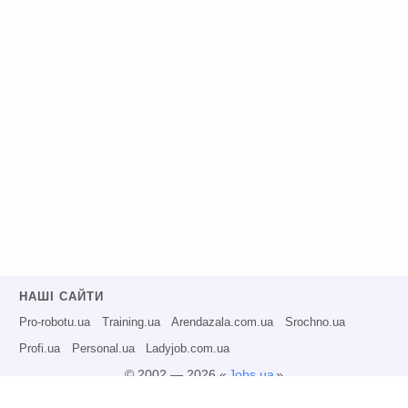
НАШІ САЙТИ
Pro-robotu.ua
Training.ua
Arendazala.com.ua
Srochno.ua
Profi.ua
Personal.ua
Ladyjob.com.ua
© 2002 — 2026 «
Jobs.ua
»
Всі права захищені.