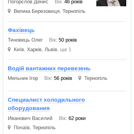
Погорєлов Денис
Вік:
46 років
Велика Березовиця
,
Тернопіль
Фахівець
Тиновець Олег
Вік:
50 років
Київ
,
Харків
,
Львів
,
ще 1
Водій вантажних перевезень
Мельник Ігор
Вік:
56 років
Тернопіль
Специалист холодильного
оборудования
Иванович Василий
Вік:
62 роки
Почаїв
,
Тернопіль