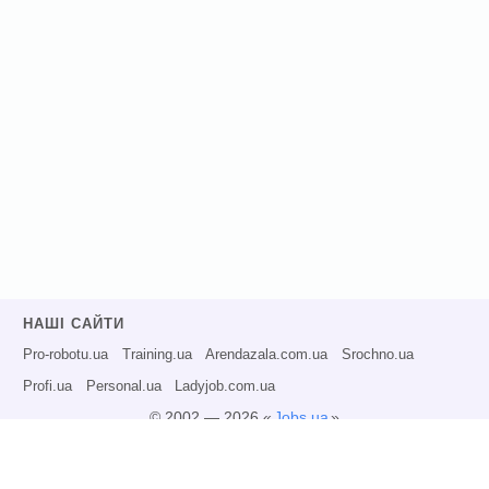
НАШІ САЙТИ
Pro-robotu.ua
Training.ua
Arendazala.com.ua
Srochno.ua
Profi.ua
Personal.ua
Ladyjob.com.ua
© 2002 — 2026 «
Jobs.ua
»
Всі права захищені.
Адміністрація може не розділяти точку зору авторів інформаційних матеріалів