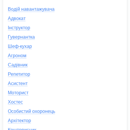
Водій навантажувача
Адвокат
Інструктор
Гувернантка
Шеф-кухар
Агроном
Садівник
Репетитор
Асистент
Моторист
Хостес
Особистий охоронець
Архітектор
Кошторисник