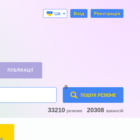
Вхід
Реєстрація
UA
RU
ПУБЛІКАЦІЇ
ПОШУК РЕЗЮМЕ
33210
20308
резюме
вакансій
ТИ