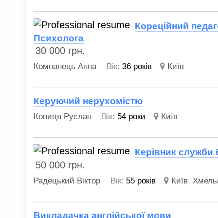
Кореційний педаг
Психолога
30 000
грн.
Компанець Анна
Вік:
36 років
Київ
Керуючий нерухомістю
Копиця Руслан
Вік:
54 роки
Київ
Керівник служби 
50 000
грн.
Радецький Віктор
Вік:
55 років
Київ
,
Хмель
Викладачка англійської мови