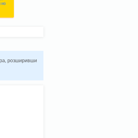
СІЮ
ьтра, розширивши