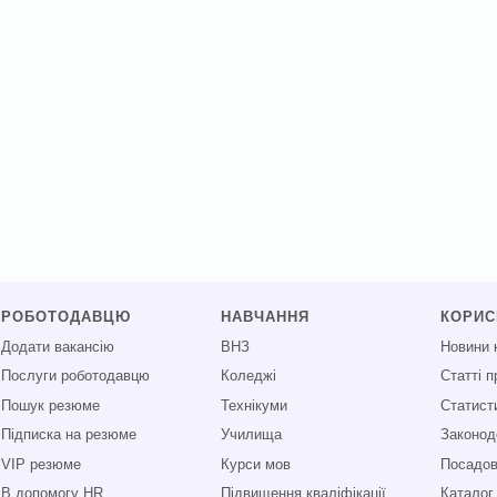
РОБОТОДАВЦЮ
НАВЧАННЯ
КОРИ
Додати вакансію
ВНЗ
Новини 
Послуги роботодавцю
Коледжі
Статті 
Пошук резюме
Технікуми
Статист
Підписка на резюме
Училища
Законод
VIP резюме
Курси мов
Посадові
В допомогу HR
Підвищення кваліфікації
Каталог