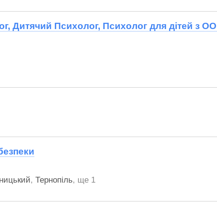
ог, Дитячий Психолог, Психолог для дітей з О
безпеки
ницький
,
Тернопіль
,
ще 1