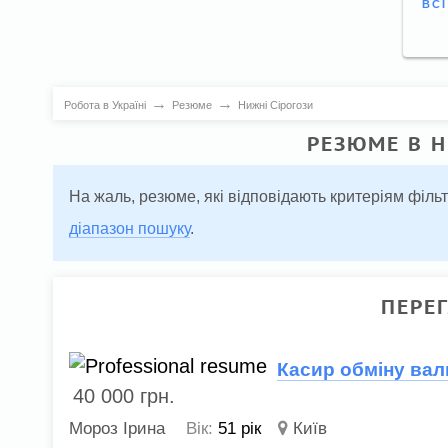
ВС
→
→
Робота в Україні
Резюме
Нижні Сірогози
РЕЗЮМЕ В Н
На жаль, резюме, які відповідають критеріям філь
діапазон пошуку
.
ПЕРЕ
Касир обміну ва
40 000
грн.
Мороз Ірина
Вік:
51 рік
Київ