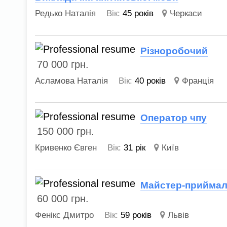
Редько Наталія
Вік:
45 років
Черкаси
Різноробочий
70 000
грн.
Асламова Наталія
Вік:
40 років
Франція
Оператор чпу
150 000
грн.
Кривенко Євген
Вік:
31 рік
Київ
Майстер-приймал
60 000
грн.
Фенікс Дмитро
Вік:
59 років
Львів