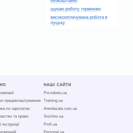
безкоштовно
шукаю роботу терміново
високооплачувана робота в
луцьку
СНО
НАШІ САЙТИ
компанії
Pro-robotu.ua
про працевлаштуванння
Training.ua
ика по зарплатах
Arendazala.com.ua
овство та право
Srochno.ua
 інструкції
Profi.ua
 компаній
Personal.ua