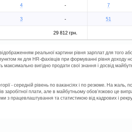
4
-
7
3
-
51
29 812 грн.
 відображенням реальної картини рівня зарплат для того або
пунктом як для HR-фахівців при формуванні рівня доходу н
чуть максимально вигідно продати свої знання і досвід майбу
горії - середній рівень по вакансіях і по резюме. На жаль, п
нів заробітної плати, але в майбутньому обов'язково це вип
ями з працевлаштування та статистикою від кадрових і рекр