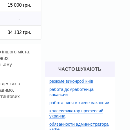
15 000 грн.
-
34 132 грн.
 іншого міста.
ових
тньому
ЧАСТО ШУКАЮТЬ
резюме виконроб київ
о деяких з
работа домработница
равимо,
вакансии
утингових
работа няня в киеве вакансии
классификатор профессий
украина
обязанности администратора
кафе