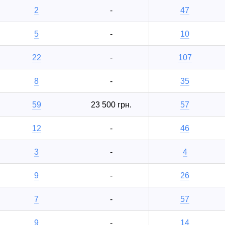
2
-
47
5
-
10
22
-
107
8
-
35
59
23 500 грн.
57
12
-
46
3
-
4
9
-
26
7
-
57
9
-
14