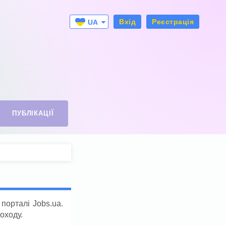
Вхід
Реєстрація
UA
RU
ПУБЛІКАЦІЇ
порталі Jobs.ua.
оходу.