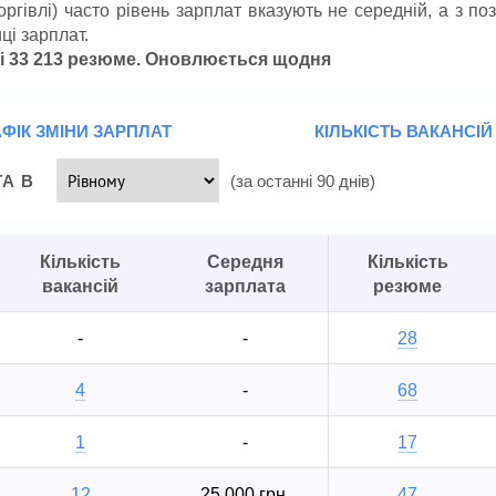
ргівлі) часто рівень зарплат вказують не середній, а з поз
ці зарплат.
й і 33 213 резюме. Оновлюється щодня
ФІК ЗМІНИ ЗАРПЛАТ
КІЛЬКІСТЬ ВАКАНСІЙ
ТА В
(за останні 90 днів)
Кількість
Середня
Кількість
вакансій
зарплата
резюме
-
-
28
4
-
68
1
-
17
12
25 000 грн.
47