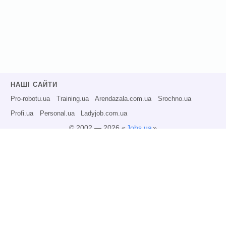
НАШІ САЙТИ
Pro-robotu.ua
Training.ua
Arendazala.com.ua
Srochno.ua
Profi.ua
Personal.ua
Ladyjob.com.ua
© 2002 — 2026 «
Jobs.ua
»
Всі права захищені.
Адміністрація може не розділяти точку зору авторів інформаційних матеріалів
та не несе відповідальності за розміщену користувачами інформацію.