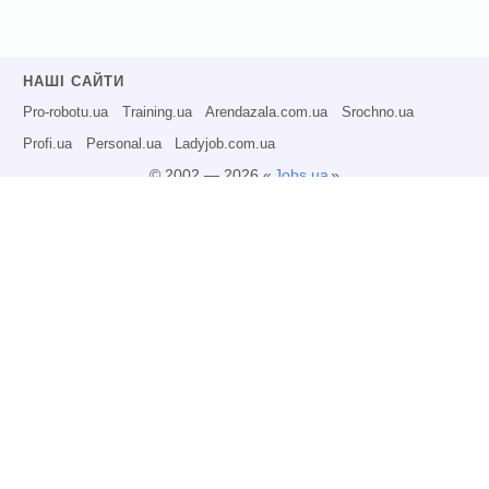
НАШІ САЙТИ
Pro-robotu.ua
Training.ua
Arendazala.com.ua
Srochno.ua
Profi.ua
Personal.ua
Ladyjob.com.ua
© 2002 — 2026 «
Jobs.ua
»
Всі права захищені.
Адміністрація може не розділяти точку зору авторів інформаційних матеріалів
та не несе відповідальності за розміщену користувачами інформацію.