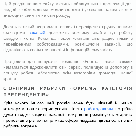
Цей розділ нашого сайту містить найактуальніші пропозиції для
людей з обмеженими можливостями і дозволяє таким людям
знаходити заняття на свій розсуд.
Досить великий асортимент свіжих і перевірених вручну нашими
фахівцями
вакансій
дозволить кожному знайти тут роботу
швидко і легко. Команда нашої компанії співпрацює тільки з
перевіреними роботодавцями, розміщуючи вакансії, що
відповідають своїм наявності й інформаційному змісту.
Працюючи для пошукачів, компанія «Робота Плюс», завжди
намагається вдосконалити свій сервіс, полегшуючи допомогу в
пошуку роботи абсолютно всім категоріям громадян нашої
країни.
СЮРПРИЗИ РУБРИКИ «ОКРЕМА КАТЕГОРІЯ
ПРЕТЕНДЕНТІВ»
Крім усього іншого цей розділ може бути цікавий й іншим
категоріям наших користувачів. Часто
роботодавцям
потрібно
дуже швидко закрити вакансії, тому вони розміщують «гарячі»
пропозиції в різних напрямках сфери людської діяльності, і в цій
рубрики зокрема.