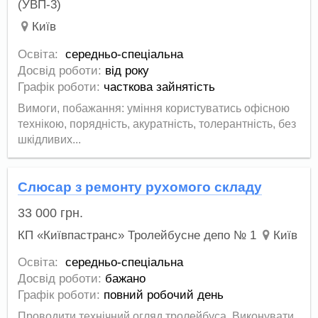
(УВП-3)
Київ
Освіта:
середньо-спеціальна
Досвід роботи:
від року
Графік роботи:
часткова зайнятість
Вимоги, побажання: уміння користуватись офісною
технікою, порядність, акуратність, толерантність, без
шкідливих...
Слюсар з ремонту рухомого складу
33 000
грн.
КП «Київпастранс» Тролейбусне депо № 1
Київ
Освіта:
середньо-спеціальна
Досвід роботи:
бажано
Графік роботи:
повний робочий день
Проводити технічний огляд тролейбуса. Виконувати