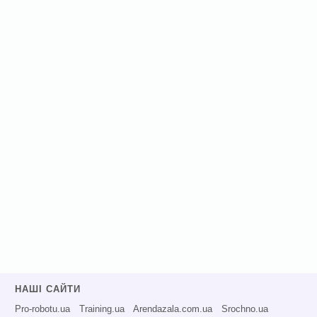
НАШІ САЙТИ
Pro-robotu.ua
Training.ua
Arendazala.com.ua
Srochno.ua