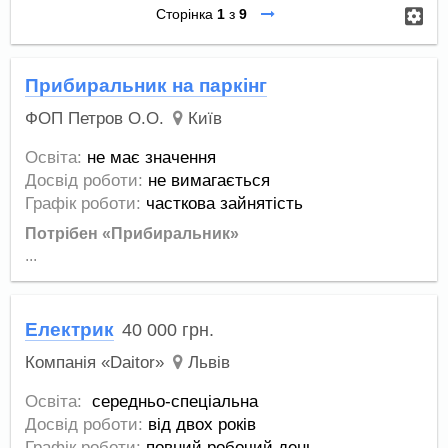
Сторінка
1
з
9
Прибиральник на паркінг
ФОП Петров О.О.
Київ
Освіта:
не має значення
Досвід роботи:
не вимагається
Графік роботи:
часткова зайнятість
Потрібен «Прибиральник»
...
Електрик
40 000
грн.
Компанія «Daitor»
Львів
Освіта:
середньо-спеціальна
Досвід роботи:
від двох років
Графік роботи:
повний робочий день