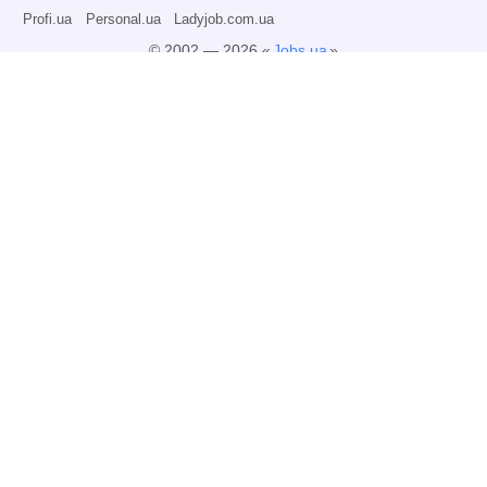
Profi.ua
Personal.ua
Ladyjob.com.ua
© 2002 — 2026 «
Jobs.ua
»
Всі права захищені.
Адміністрація може не розділяти точку зору авторів інформаційних матеріалів
та не несе відповідальності за розміщену користувачами інформацію.