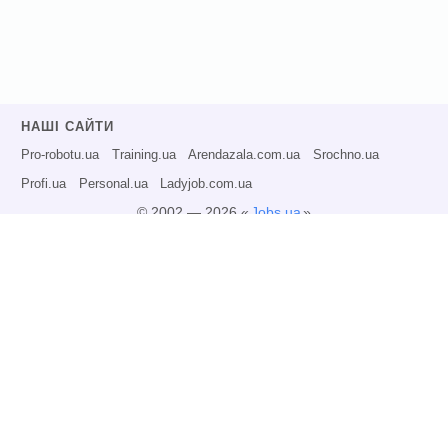
НАШІ САЙТИ
Pro-robotu.ua
Training.ua
Arendazala.com.ua
Srochno.ua
Profi.ua
Personal.ua
Ladyjob.com.ua
© 2002 — 2026 «
Jobs.ua
»
Всі права захищені.
Адміністрація може не розділяти точку зору авторів інформаційних матеріалів
та не несе відповідальності за розміщену користувачами інформацію.