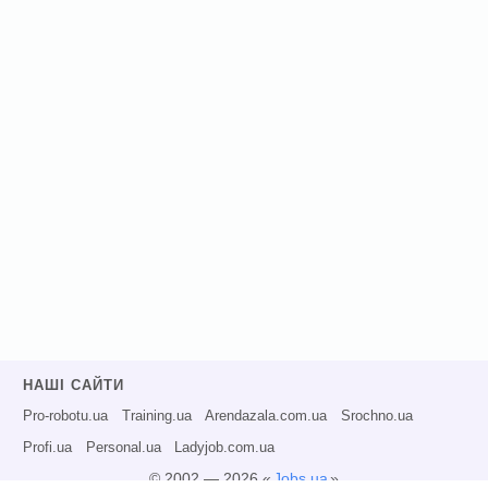
НАШІ САЙТИ
Pro-robotu.ua
Training.ua
Arendazala.com.ua
Srochno.ua
Profi.ua
Personal.ua
Ladyjob.com.ua
© 2002 — 2026 «
Jobs.ua
»