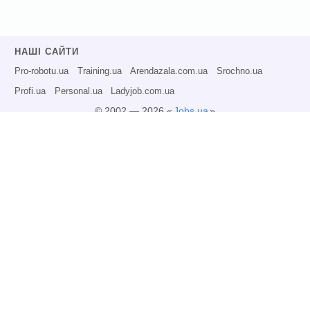
НАШІ САЙТИ
Pro-robotu.ua
Training.ua
Arendazala.com.ua
Srochno.ua
Profi.ua
Personal.ua
Ladyjob.com.ua
© 2002 — 2026 «
Jobs.ua
»
Всі права захищені.
Адміністрація може не розділяти точку зору авторів інформаційних матеріалів
та не несе відповідальності за розміщену користувачами інформацію.