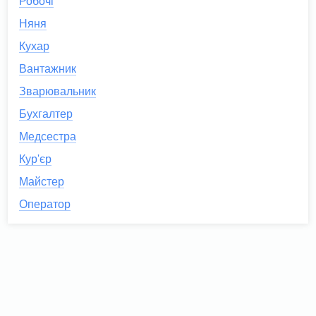
Робочі
Няня
Кухар
Вантажник
Зварювальник
Бухгалтер
Медсестра
Кур'єр
Майстер
Оператор