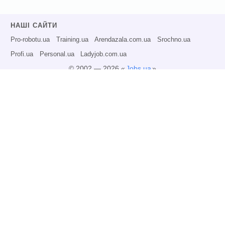
НАШІ САЙТИ
Pro-robotu.ua
Training.ua
Arendazala.com.ua
Srochno.ua
Profi.ua
Personal.ua
Ladyjob.com.ua
© 2002 — 2026 «
Jobs.ua
»
Всі права захищені.
Адміністрація може не розділяти точку зору авторів інформаційних матеріалів
та не несе відповідальності за розміщену користувачами інформацію.