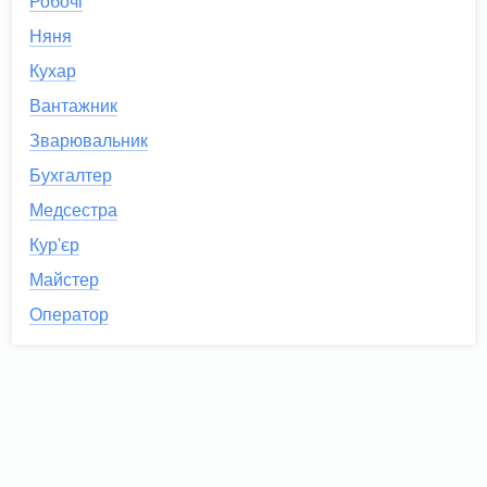
Робочі
Няня
Кухар
Вантажник
Зварювальник
Бухгалтер
Медсестра
Кур'єр
Майстер
Оператор