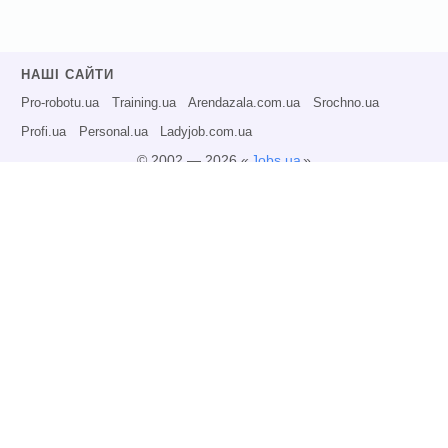
НАШІ САЙТИ
Pro-robotu.ua
Training.ua
Arendazala.com.ua
Srochno.ua
Profi.ua
Personal.ua
Ladyjob.com.ua
© 2002 — 2026 «
Jobs.ua
»
Всі права захищені.
Адміністрація може не розділяти точку зору авторів інформаційних матеріалів
та не несе відповідальності за розміщену користувачами інформацію.