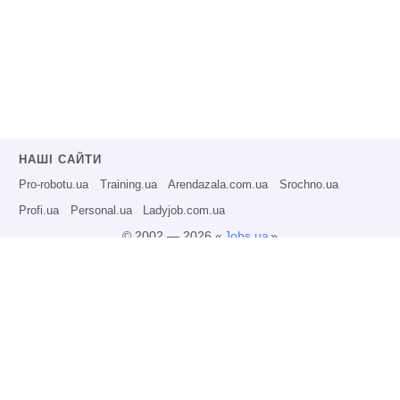
НАШІ САЙТИ
Pro-robotu.ua
Training.ua
Arendazala.com.ua
Srochno.ua
Profi.ua
Personal.ua
Ladyjob.com.ua
© 2002 — 2026 «
Jobs.ua
»
Всі права захищені.
Адміністрація може не розділяти точку зору авторів інформаційних матеріалів
та не несе відповідальності за розміщену користувачами інформацію.