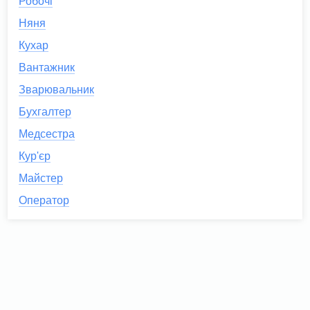
Робочі
Няня
Кухар
Вантажник
Зварювальник
Бухгалтер
Медсестра
Кур'єр
Майстер
Оператор