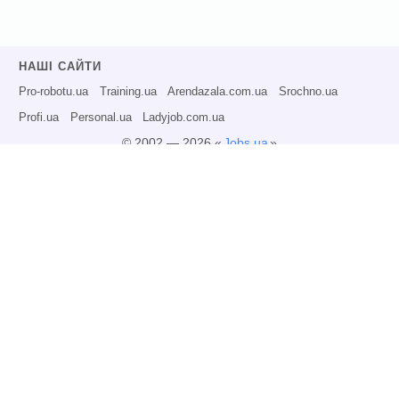
НАШІ САЙТИ
Pro-robotu.ua
Training.ua
Arendazala.com.ua
Srochno.ua
Profi.ua
Personal.ua
Ladyjob.com.ua
© 2002 — 2026 «
Jobs.ua
»
Всі права захищені.
Адміністрація може не розділяти точку зору авторів інформаційних матеріалів
та не несе відповідальності за розміщену користувачами інформацію.