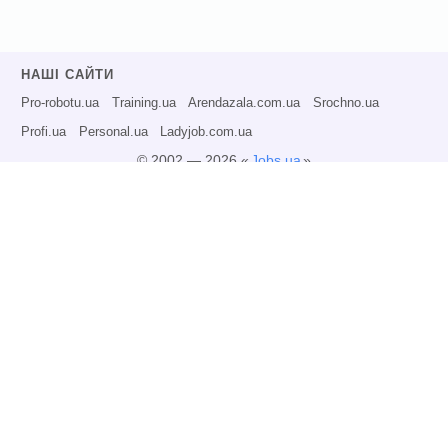
НАШІ САЙТИ
Pro-robotu.ua
Training.ua
Arendazala.com.ua
Srochno.ua
Profi.ua
Personal.ua
Ladyjob.com.ua
© 2002 — 2026 «
Jobs.ua
»
Всі права захищені.
Адміністрація може не розділяти точку зору авторів інформаційних матеріалів
та не несе відповідальності за розміщену користувачами інформацію.