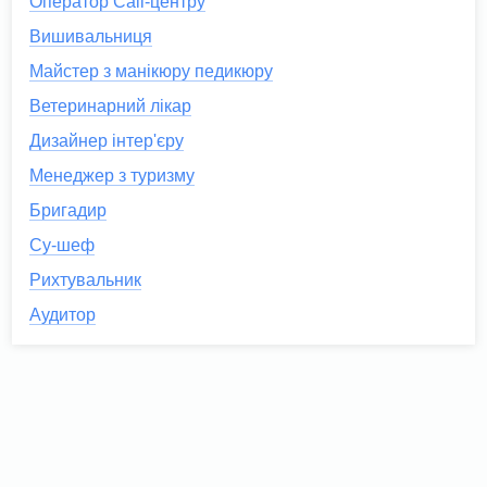
Оператор Call-центру
Вишивальниця
Майстер з манікюру педикюру
Ветеринарний лікар
Дизайнер інтер'єру
Менеджер з туризму
Бригадир
Су-шеф
Рихтувальник
Аудитор