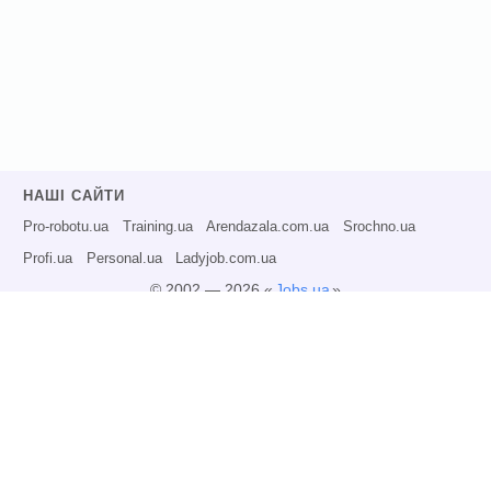
НАШІ САЙТИ
Pro-robotu.ua
Training.ua
Arendazala.com.ua
Srochno.ua
Profi.ua
Personal.ua
Ladyjob.com.ua
© 2002 — 2026 «
Jobs.ua
»
Всі права захищені.
Адміністрація може не розділяти точку зору авторів інформаційних матеріалів
та не несе відповідальності за розміщену користувачами інформацію.