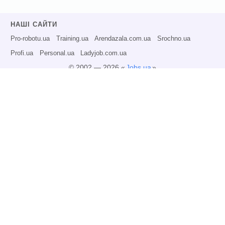
НАШІ САЙТИ
Pro-robotu.ua
Training.ua
Arendazala.com.ua
Srochno.ua
Profi.ua
Personal.ua
Ladyjob.com.ua
© 2002 — 2026 «
Jobs.ua
»
Всі права захищені.
Адміністрація може не розділяти точку зору авторів інформаційних матеріалів
та не несе відповідальності за розміщену користувачами інформацію.