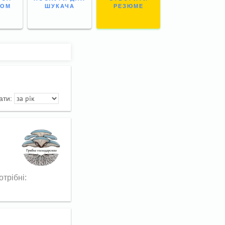
НОМ
ШУКАЧА
РЕЗЮМЕ
ати:
трібні: