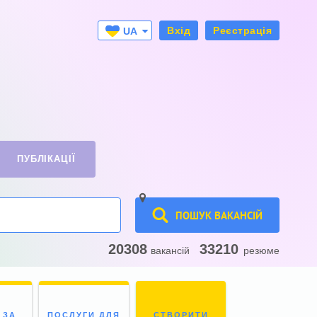
Вхід
Реєстрація
UA
RU
ПУБЛІКАЦІЇ
ПОШУК ВАКАНСІЙ
20308
33210
вакансій
резюме
 ЗА
ПОСЛУГИ ДЛЯ
СТВОРИТИ