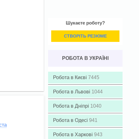
Шукаєте роботу?
СТВОРІТЬ РЕЗЮМЕ
РОБОТА В УКРАЇНІ
Робота в Києві
7445
Робота в Львові
1044
Робота в Дніпрі
1040
Робота в Одесі
941
ста
Робота в Харкові
943