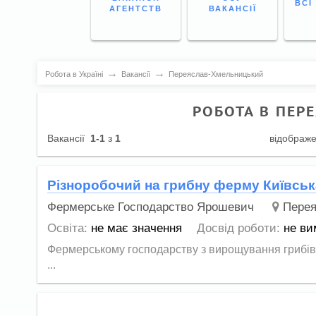
ВСІ
АГЕНТСТВ
ВАКАНСІЇ
→
→
Робота в Україні
Вакансії
Переяслав-Хмельницький
РОБОТА В ПЕР
Вакансії
1-1
з
1
відображ
Різноробочий на грибну ферму Київськ
Фермерське Господарство Ярошевич
Перея
Освіта:
не має значення
Досвід роботи:
не ви
Фермерському господарству з вирощування грибів в 
...