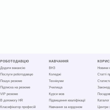
РОБОТОДАВЦЮ
НАВЧАННЯ
КОРИ
Додати вакансію
ВНЗ
Новини 
Послуги роботодавцю
Коледжі
Статті 
Пошук резюме
Технікуми
Статист
Підписка на резюме
Училища
Законод
VIP резюме
Курси мов
Посадові
В допомогу HR
Підвищення кваліфікації
Каталог
Класифікатор професій
Навчання за кордоном
Центри 