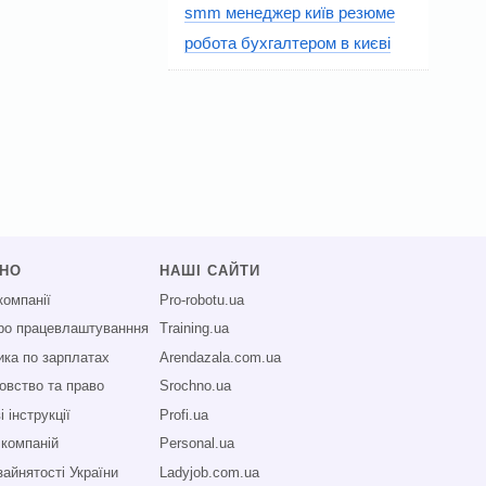
smm менеджер київ резюме
робота бухгалтером в києві
СНО
НАШІ САЙТИ
компанії
Pro-robotu.ua
про працевлаштуванння
Training.ua
ика по зарплатах
Arendazala.com.ua
овство та право
Srochno.ua
 інструкції
Profi.ua
 компаній
Personal.ua
зайнятості України
Ladyjob.com.ua