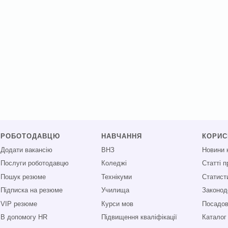
РОБОТОДАВЦЮ
НАВЧАННЯ
КОРИ
Додати вакансію
ВНЗ
Новини 
Послуги роботодавцю
Коледжі
Статті 
Пошук резюме
Технікуми
Статист
Підписка на резюме
Училища
Законод
VIP резюме
Курси мов
Посадові
В допомогу HR
Підвищення кваліфікації
Каталог