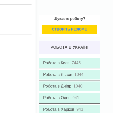
Шукаєте роботу?
СТВОРІТЬ РЕЗЮМЕ
РОБОТА В УКРАЇНІ
Робота в Києві
7445
Робота в Львові
1044
Робота в Дніпрі
1040
Робота в Одесі
941
Робота в Харкові
943