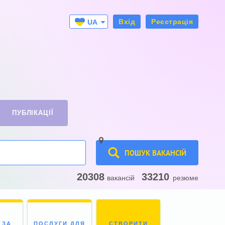
Вхід
Реєстрація
UA
RU
ПУБЛІКАЦІЇ
ПОШУК ВАКАНСІЙ
20308
33210
вакансій
резюме
 ЗА
ПОСЛУГИ ДЛЯ
СТВОРИТИ