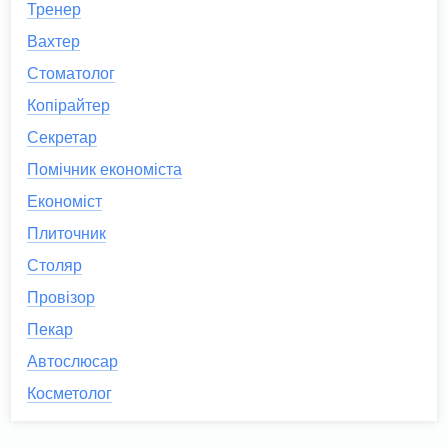
Тренер
Вахтер
Стоматолог
Копірайтер
Секретар
Помічник економіста
Економіст
Плиточник
Столяр
Провізор
Пекар
Автослюсар
Косметолог