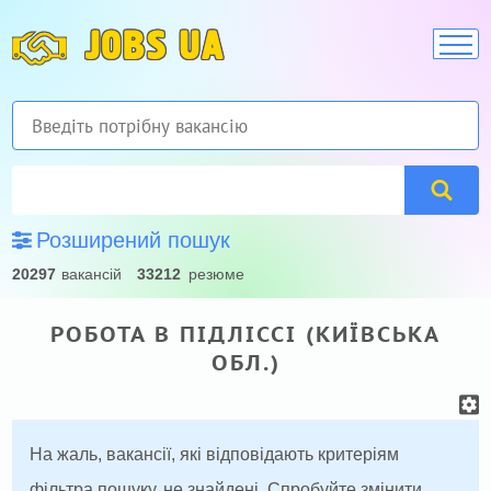
JOBS UA
Розширений пошук
20297
вакансій
33212
резюме
РОБОТА В ПІДЛІССІ (КИЇВСЬКА
ОБЛ.)
На жаль, вакансії, які відповідають критеріям
фільтра пошуку, не знайдені. Спробуйте змінити