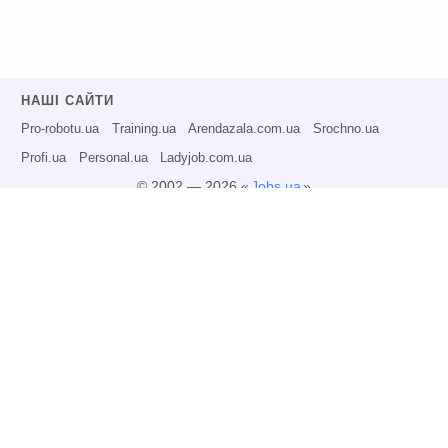
НАШІ САЙТИ
Pro-robotu.ua
Training.ua
Arendazala.com.ua
Srochno.ua
Profi.ua
Personal.ua
Ladyjob.com.ua
© 2002 — 2026 «
Jobs.ua
»
Всі права захищені.
Адміністрація може не розділяти точку зору авторів інформаційних матеріалів
та не несе відповідальності за розміщену користувачами інформацію.