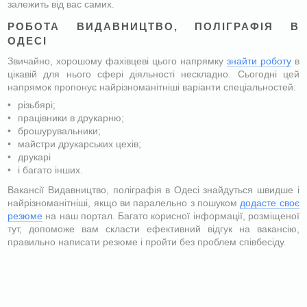
залежить від вас самих.
РОБОТА ВИДАВНИЦТВО, ПОЛІГРАФІЯ В
ОДЕСІ
Звичайно, хорошому фахівцеві цього напрямку
знайти роботу
в
цікавій для нього сфері діяльності нескладно. Сьогодні цей
напрямок пропонує найрізноманітніші варіанти спеціальностей:
різьбярі;
працівники в друкарню;
брошурувальники;
майстри друкарських цехів;
друкарі
і багато інших.
Вакансії Видавництво, поліграфія в Одесі знайдуться швидше і
найрізноманітніші, якщо ви паралельно з пошуком
додасте своє
резюме
на наш портал. Багато корисної інформації, розміщеної
тут, допоможе вам скласти ефективний відгук на вакансію,
правильно написати резюме
і пройти без проблем співбесіду.