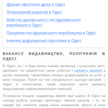
Друкарі офсетного друку в Одесі
Літературний редактор в Одесі
Майстер друкарського і постдрукарського
виробництв в Одесі
Працівник постдрукарського виробництва в Одесі
Інженер додрукарської підготовки в Одесі
ВАКАНСІЇ ВИДАВНИЦТВО, ПОЛІГРАФІЯ В
ОДЕСІ
В Одесі, як і в будь-якому іншому великому і сучасному місті,
здобувачі, які цікавляться такою роботою і
шукають вакансії
в
цьому напрямку, гарантовано можуть розраховувати на успіх у
своїх пошуках. Попит на такі спеціальності сьогодні високий, і,
згідно зі статистикою, такий персонал часто шукають
представники найрізноманітніших компаній.
Починаючи пошуки, заздалегідь зважте свої шанси. В Одесі на
хорошу роботу сьогодні претендує чимало шукачів, і те, як
швидко вас помітять серед інших конкурентів, багато в чому