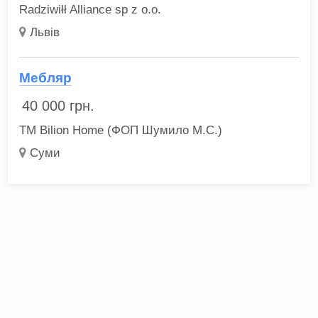
Radziwiłł Alliance sp z o.o.
Львів
Мебляр
40 000
грн.
ТМ Bilion Home (ФОП Шумило М.С.)
Суми