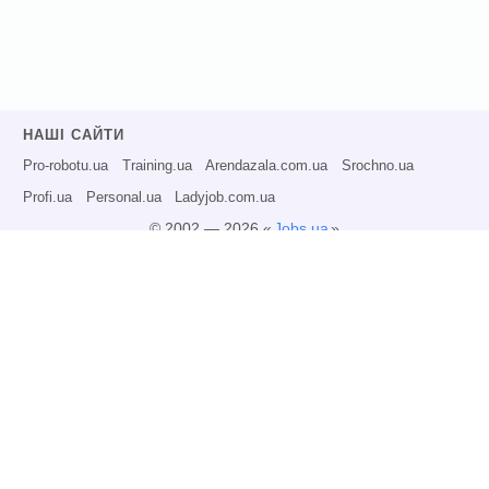
НАШІ САЙТИ
Pro-robotu.ua
Training.ua
Arendazala.com.ua
Srochno.ua
Profi.ua
Personal.ua
Ladyjob.com.ua
© 2002 — 2026 «
Jobs.ua
»
Всі права захищені.
Адміністрація може не розділяти точку зору авторів інформаційних матеріалів
та не несе відповідальності за розміщену користувачами інформацію.