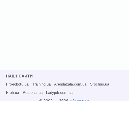
НАШІ САЙТИ
Pro-robotu.ua
Training.ua
Arendazala.com.ua
Srochno.ua
Profi.ua
Personal.ua
Ladyjob.com.ua
© 2002 — 2026 «
Jobs.ua
»
Всі права захищені.
Адміністрація може не розділяти точку зору авторів інформаційних матеріалів
та не несе відповідальності за розміщену користувачами інформацію.