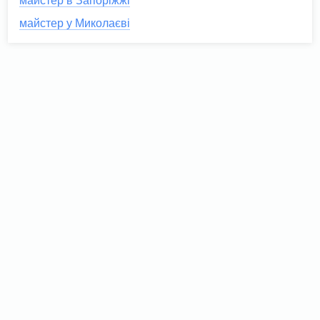
майстер в Запоріжжі
майстер у Миколаєві