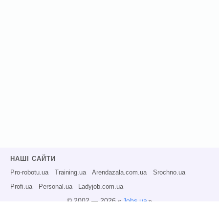
НАШІ САЙТИ
Pro-robotu.ua
Training.ua
Arendazala.com.ua
Srochno.ua
Profi.ua
Personal.ua
Ladyjob.com.ua
© 2002 — 2026 «
Jobs.ua
»
Всі права захищені.