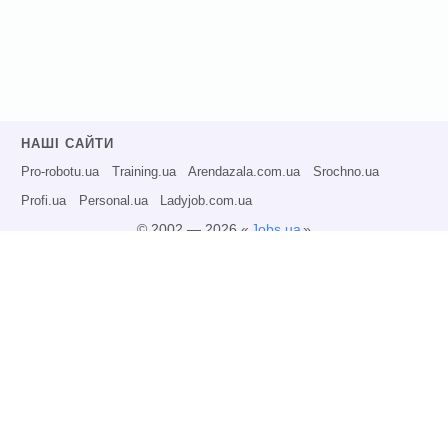
НАШІ САЙТИ
Pro-robotu.ua
Training.ua
Arendazala.com.ua
Srochno.ua
Profi.ua
Personal.ua
Ladyjob.com.ua
© 2002 — 2026 «
Jobs.ua
»
Всі права захищені.
Адміністрація може не розділяти точку зору авторів інформаційних матеріалів
та не несе відповідальності за розміщену користувачами інформацію.