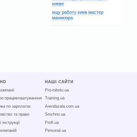
киеве
ищу работу киев мастер
маникюра
СНО
НАШІ САЙТИ
компанії
Pro-robotu.ua
про працевлаштуванння
Training.ua
ика по зарплатах
Arendazala.com.ua
овство та право
Srochno.ua
 інструкції
Profi.ua
 компаній
Personal.ua