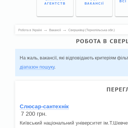
ВСІ
АГЕНТСТВ
ВАКАНСІЇ
→
→
Робота в Україні
Вакансії
Свершківці (Тернопільська обл.)
РОБОТА В СВЕР
На жаль, вакансії, які відповідають критеріям фі
діапазон пошуку
.
ПЕРЕГ
Слюсар-сантехнік
7 200
грн.
Київський національний університет ім.Т.Шевче