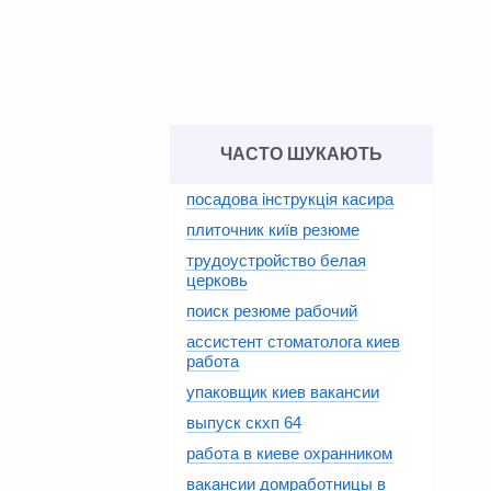
ЧАСТО ШУКАЮТЬ
посадова інструкція касира
плиточник київ резюме
трудоустройство белая
церковь
поиск резюме рабочий
ассистент стоматолога киев
работа
упаковщик киев вакансии
выпуск скхп 64
работа в киеве охранником
вакансии домработницы в