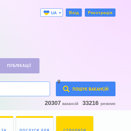
Вхід
Реєстрація
UA
RU
ПУБЛІКАЦІЇ
ПОШУК ВАКАНСІЙ
20307
33216
вакансій
резюме
 ЗА
ПОСЛУГИ ДЛЯ
СТВОРИТИ