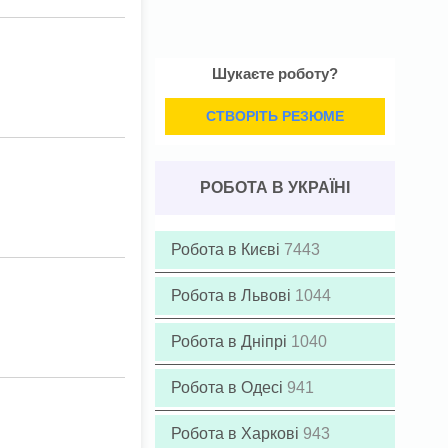
Шукаєте роботу?
СТВОРІТЬ РЕЗЮМЕ
РОБОТА В УКРАЇНІ
Робота в Києві
7443
Робота в Львові
1044
Робота в Дніпрі
1040
Робота в Одесі
941
Робота в Харкові
943