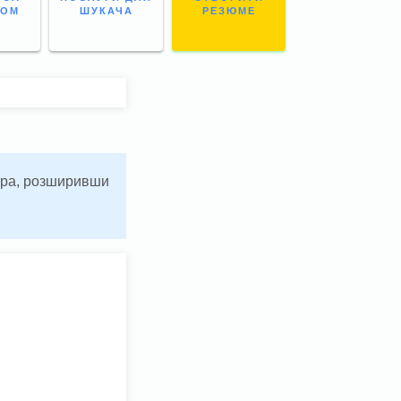
НОМ
ШУКАЧА
РЕЗЮМЕ
ьтра, розширивши