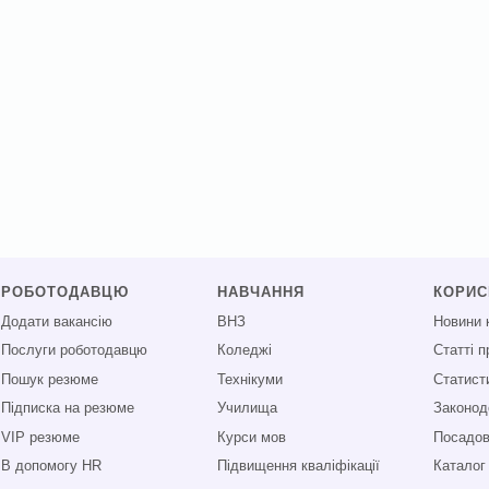
РОБОТОДАВЦЮ
НАВЧАННЯ
КОРИ
Додати вакансію
ВНЗ
Новини 
Послуги роботодавцю
Коледжі
Статті 
Пошук резюме
Технікуми
Статист
Підписка на резюме
Училища
Законод
VIP резюме
Курси мов
Посадові
В допомогу HR
Підвищення кваліфікації
Каталог