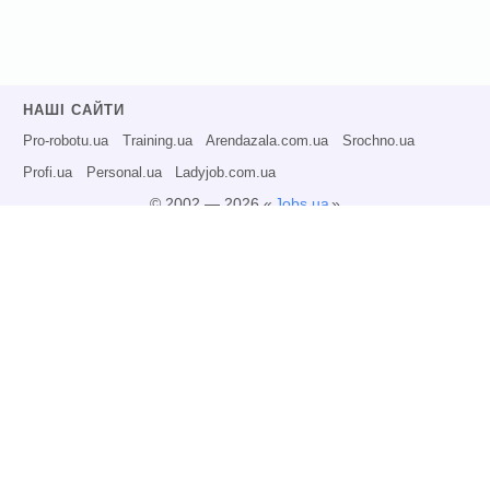
НАШІ САЙТИ
Pro-robotu.ua
Training.ua
Arendazala.com.ua
Srochno.ua
Profi.ua
Personal.ua
Ladyjob.com.ua
© 2002 — 2026 «
Jobs.ua
»
Всі права захищені.
Адміністрація може не розділяти точку зору авторів інформаційних матеріалів
та не несе відповідальності за розміщену користувачами інформацію.