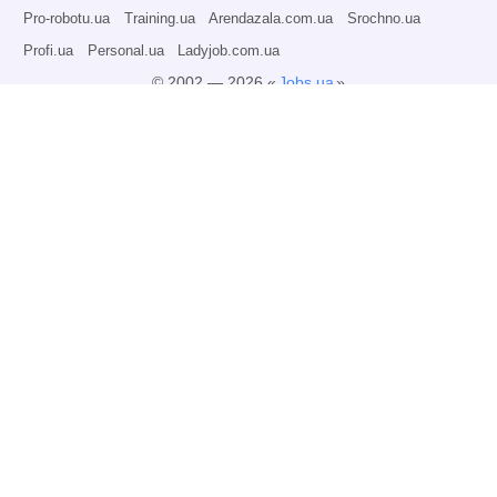
Pro-robotu.ua
Training.ua
Arendazala.com.ua
Srochno.ua
Profi.ua
Personal.ua
Ladyjob.com.ua
© 2002 — 2026 «
Jobs.ua
»
Всі права захищені.
Адміністрація може не розділяти точку зору авторів інформаційних матеріалів
та не несе відповідальності за розміщену користувачами інформацію.