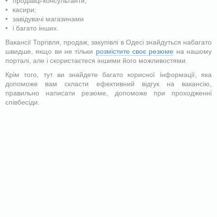
продавці-консультанти;
касири;
завідувачі магазинами
і багато інших.
Вакансії Торгівля, продаж, закупівлі в Одесі знайдуться набагато
швидше, якщо ви не тільки
розмістите своє резюме
на нашому
порталі, але і скористаєтеся іншими його можливостями.
Крім т
ого, тут ви знайдете багато корисної інформації, яка
допоможе вам скласти ефективний відгук на вакансію,
правильно написати резюме, допоможе при проходженні
співбесіди.