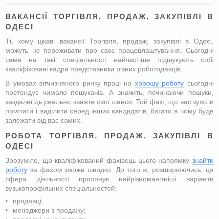
ВАКАНСІЇ ТОРГІВЛЯ, ПРОДАЖ, ЗАКУПІВЛІ В
ОДЕСІ
Ті, кому цікаві вакансії Торгівля, продаж, закупівлі в Одесі,
можуть не переживати про своє працевлаштування. Сьогодні
саме на такі спеціальності найчастіше підшукують собі
кваліфіковані кадри представники різних роботодавців.
В умовах вітчизняного ринку праці на
хорошу роботу
сьогодні
претендує чимало пошукачів. А значить, починаючи пошуки,
заздалегідь реально зважте свої шанси. Той факт, що вас зуміли
помітити і виділити серед інших кандидатів, багато в чому буде
залежати від вас самих.
РОБОТА ТОРГІВЛЯ, ПРОДАЖ, ЗАКУПІВЛІ В
ОДЕСІ
Зрозуміло, що кваліфікований фахівець цього напрямку
знайти
роботу
за фахом зможе швидко. До того ж, розширюючись, ця
сфера діяльності пропонує найрізноманітніші варіанти
вузькопрофільних спеціальностей:
продавці;
менеджери з продажу;