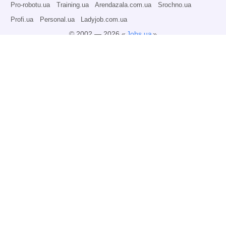
Pro-robotu.ua
Training.ua
Arendazala.com.ua
Srochno.ua
Profi.ua
Personal.ua
Ladyjob.com.ua
© 2002 — 2026 «
Jobs.ua
»
Всі права захищені.
Адміністрація може не розділяти точку зору авторів інформаційних матеріалів
та не несе відповідальності за розміщену користувачами інформацію.