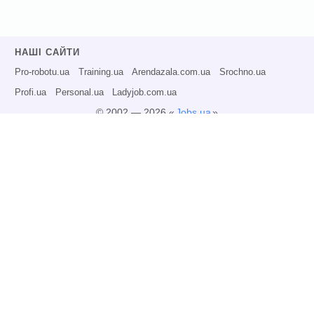
НАШІ САЙТИ
Pro-robotu.ua
Training.ua
Arendazala.com.ua
Srochno.ua
Profi.ua
Personal.ua
Ladyjob.com.ua
© 2002 — 2026 «
Jobs.ua
»
Всі права захищені.
Адміністрація може не розділяти точку зору авторів інформаційних матеріалів
та не несе відповідальності за розміщену користувачами інформацію.