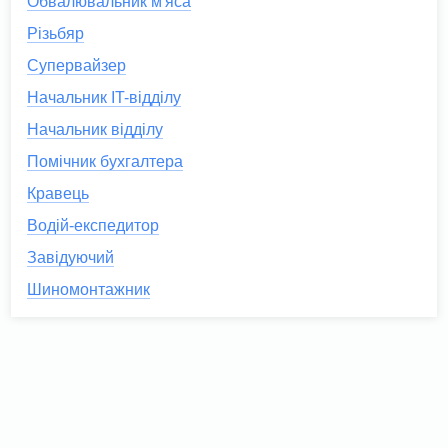
Обвалювальник м'яса
Різьбяр
Супервайзер
Начальник IT-відділу
Начальник відділу
Помічник бухгалтера
Кравець
Водій-експедитор
Завідуючий
Шиномонтажник