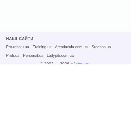
НАШІ САЙТИ
Pro-robotu.ua
Training.ua
Arendazala.com.ua
Srochno.ua
Profi.ua
Personal.ua
Ladyjob.com.ua
© 2002 — 2026 «
Jobs.ua
»
Всі права захищені.
Адміністрація може не розділяти точку зору авторів інформаційних матеріалів
та не несе відповідальності за розміщену користувачами інформацію.