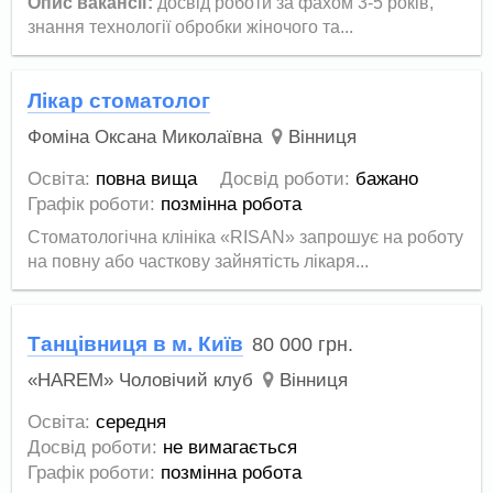
Опис вакансії:
досвід роботи за фахом 3-5 років,
знання технології обробки жіночого та...
Лікар стоматолог
Фоміна Оксана Миколаївна
Вінниця
Освіта:
повна вища
Досвід роботи:
бажано
Графік роботи:
позмінна робота
Стоматологічна клініка «RISAN» запрошує на роботу
на повну або часткову зайнятість лікаря...
Танцівниця в м. Київ
80 000
грн.
«HAREM» Чоловічий клуб
Вінниця
Освіта:
середня
Досвід роботи:
не вимагається
Графік роботи:
позмінна робота