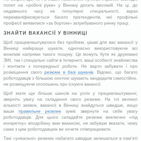
попит на «робочі руки» у Вінниці досить високий. На ці, до
недавнього часу не популярні спеціальності, зараз
перекваліфіковуються багато претендентів, чиї профільні
професії виявилися «за бортом» затребуваного ринку праці.
ЗНАЙТИ ВАКАНСІЇ У ВІННИЦІ
Щоб працевлаштуватися без проблем, цікаві для вас вакансії у
Вінниці найкраще шукати, одночасно використовуючи всі
можливі напрями такого пошуку. Це можуть бути як друковані
ЗМІ, так і спеціальні сайти в Інтернеті, ваші особисті знайомства
і контакти з попередньої роботи. Не варто забувати і про
розміщення свого
резюме в базі шукачів
. Відомо, що багато
роботодавців з більшою охотою шукають кандидатів самостійно,
не розміщуючи оголошень про існуючі вакансії.
Щоб мати ще більше шансів на успіх у працевлаштуванні,
зверніть увагу на складання свого резюме. На тлі великої
кількості заявок, вакансії в Вінниці знайдуться швидше, якщо
ваше
правильне резюме
зуміє звернути на себе увагу
роботодавців. Для цього складайте резюме виключно «під
конкретну» вподобану вам вакансію, не забувши вказати, чому
саме з цим роботодавцем ви хочете співпрацювати.
Такі «унікальні» резюме набагато швидше залишаться в пам'яті