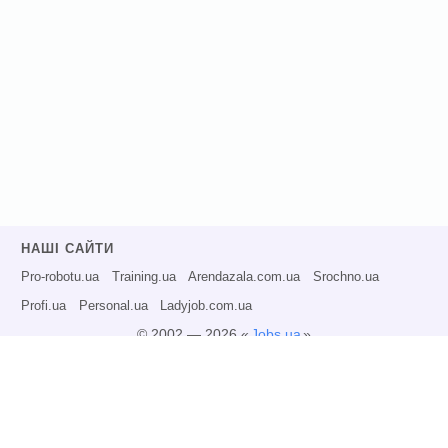
НАШІ САЙТИ
Pro-robotu.ua
Training.ua
Arendazala.com.ua
Srochno.ua
Profi.ua
Personal.ua
Ladyjob.com.ua
© 2002 — 2026 «
Jobs.ua
»
Всі права захищені.
Адміністрація може не розділяти точку зору авторів інформаційних матеріалів
та не несе відповідальності за розміщену користувачами інформацію.