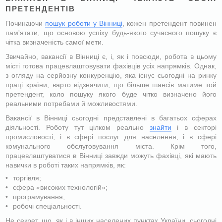
ПРЕТЕНДЕНТІВ
Починаючи
пошук роботи у Вінниці
, кожен претендент повинен
пам'ятати, що основою успіху будь-якого сучасного пошуку є
чітка визначеність самої мети.
Звичайно, вакансії в Вінниці є, і, як і повсюди, робота в цьому
місті готова працевлаштовувати фахівців усіх напрямків. Однак,
з огляду на серйозну конкуренцію, яка існує сьогодні на ринку
праці країни, варто відзначити, що більше шансів матиме той
претендент, коло пошуку якого буде чітко визначено його
реальними потребами й можливостями.
Вакансії в Вінниці сьогодні представлені в багатьох сферах
діяльності. Роботу тут цілком реально
знайти
і в секторі
промисловості, і в сфері послуг для населення, і в сфері
комунального обслуговування міста. Крім того,
працевлаштуватися в Вінниці завжди можуть фахівці, які мають
навички в роботі таких напрямків, як:
торгівля;
сфера «високих технологій»;
програмування;
робочі спеціальності.
Не секрет, що, як і в інших населених пунктах України, сьогодні