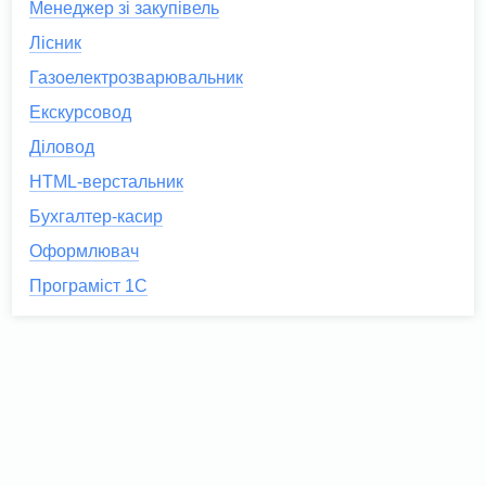
Менеджер зі закупівель
Лісник
Газоелектрозварювальник
Екскурсовод
Діловод
HTML-верстальник
Бухгалтер-касир
Оформлювач
Програміст 1С