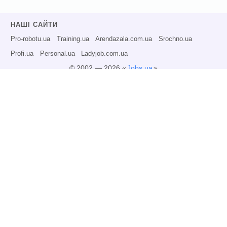
НАШІ САЙТИ
Pro-robotu.ua
Training.ua
Arendazala.com.ua
Srochno.ua
Profi.ua
Personal.ua
Ladyjob.com.ua
© 2002 — 2026 «
Jobs.ua
»
Всі права захищені.
Адміністрація може не розділяти точку зору авторів інформаційних матеріалів
та не несе відповідальності за розміщену користувачами інформацію.