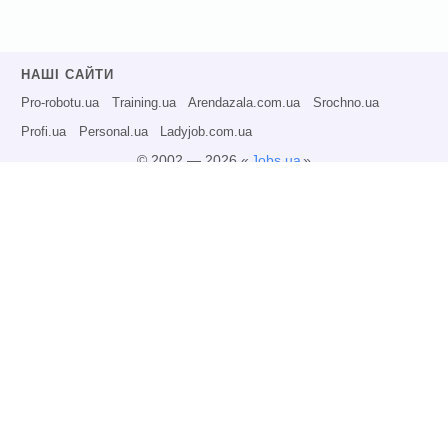
НАШІ САЙТИ
Pro-robotu.ua
Training.ua
Arendazala.com.ua
Srochno.ua
Profi.ua
Personal.ua
Ladyjob.com.ua
© 2002 — 2026 «
Jobs.ua
»
Всі права захищені.
Адміністрація може не розділяти точку зору авторів інформаційних матеріалів
та не несе відповідальності за розміщену користувачами інформацію.