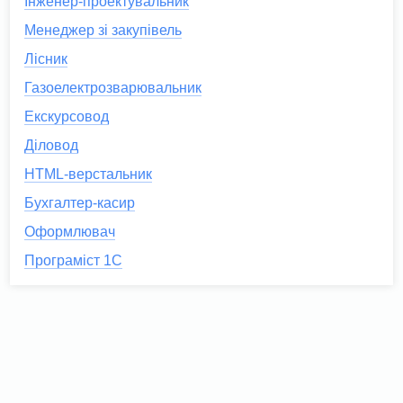
Інженер-проектувальник
Менеджер зі закупівель
Лісник
Газоелектрозварювальник
Екскурсовод
Діловод
HTML-верстальник
Бухгалтер-касир
Оформлювач
Програміст 1С