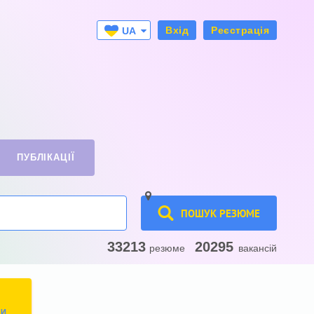
Вхід
Реєстрація
UA
RU
ПУБЛІКАЦІЇ
ПОШУК РЕЗЮМЕ
33213
20295
резюме
вакансій
ТИ