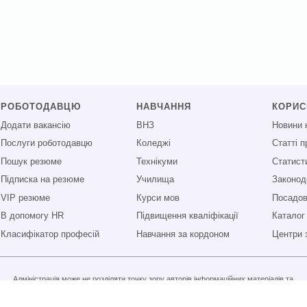
РОБОТОДАВЦЮ
НАВЧАННЯ
КОРИ
Додати вакансію
ВНЗ
Новини 
Послуги роботодавцю
Коледжі
Статті 
Пошук резюме
Технікуми
Статист
Підписка на резюме
Училища
Законод
VIP резюме
Курси мов
Посадові
В допомогу HR
Підвищення кваліфікації
Каталог
Класифікатор професій
Навчання за кордоном
Центри 
Адміністрація може не розділяти точку зору авторів інформаційних матеріалів та
не несе відповідальності за розміщену користувачами інформацію.