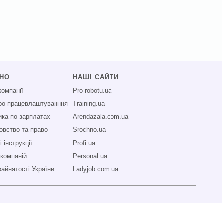
СНО
НАШІ САЙТИ
компанії
Pro-robotu.ua
про працевлаштуванння
Training.ua
ика по зарплатах
Arendazala.com.ua
овство та право
Srochno.ua
 інструкції
Profi.ua
 компаній
Personal.ua
зайнятості України
Ladyjob.com.ua