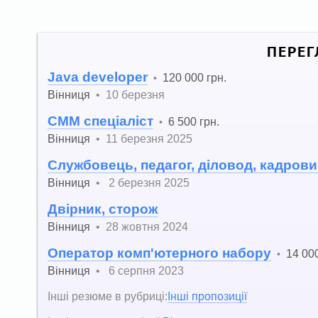
ПЕРЕГ
Java developer
120 000 грн.
•
Вінниця
•
10 березня
СММ спеціаліст
6 500 грн.
•
Вінниця
•
11 березня 2025
Службовець, педагог, діловод, кадрови
Вінниця
•
2 березня 2025
Двірник, сторож
Вінниця
•
28 жовтня 2024
Оператор комп'ютерного набору
14 000
•
Вінниця
•
6 серпня 2023
Інші резюме в рубриці:
Інші пропозиції