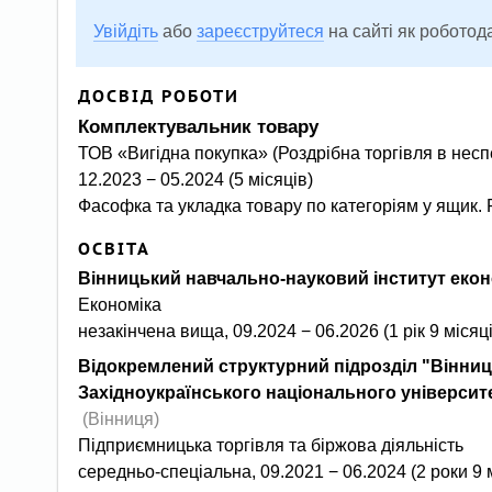
Увійдіть
або
зареєструйтеся
на сайті як роботод
ДОСВІД РОБОТИ
комплектувальник товару
ТОВ «Вигідна покупка» (Роздрібна торгівля в нес
12.2023 − 05.2024 (5 місяців)
Фасофка та укладка товару по категоріям у ящик.
ОСВІТА
Вінницький навчально-науковий інститут еко
Економіка
незакінчена вища, 09.2024 − 06.2026 (1 рік 9 місяці
Відокремлений структурний підрозділ "Вінницький фаховий коледж економіки та підприємництва
Західноукраїнського національного університ
(Вінниця)
Підприємницька торгівля та біржова діяльність
середньо-спеціальна, 09.2021 − 06.2024 (2 роки 9 