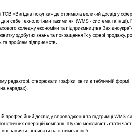
 ТОВ «Вигідна покупка» де отримала великий досвід у сфер
для себе технологіями такими як: (WMS - система та інші). 
фахового коледжу економіки та підприємництва Західноукраї
звитку здобутих знань та покращення їх у сфері продажу, роб
ь та проблем підприємств.
му редакторі, створювати графіки, звіти в табличній формі,
ій професійний досвід у впровадженні та підтримці WMS-с
огістичних операцій компанії. Шукаю можливість стати час
вої навички, впливати на оптимізацію б