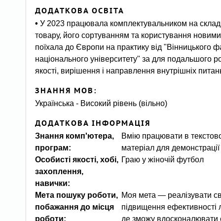
ДОДАТКОВА ОСВІТА
•
У 2023 працювала комплектувальником на складі
товару, його сортуванням та користування новими 
поїхала до Європи на практику від "Вінницького 
національного університету" за для подальшого ро
якості, вирішення і направлення внутрішніх питан
ЗНАННЯ МОВ:
Українська - Високий рівень (вільно)
ДОДАТКОВА ІНФОРМАЦІЯ
Знання комп'ютера,
Вмію працювати в текстово
програм:
Особисті якості, хобі,
Граю у жіночій футбол
захоплення,
навички:
Мета пошуку роботи,
Моя мета — реалізувати св
побажання до місця
підвищення ефективності л
роботи:
де зможу вдосконалювати с