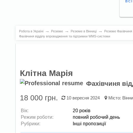
ВС
→
→
→
Робота в Україні
Резюме
Резюме в Вінниці
Резюме Фахівчиня 
Фахівчиня відділу впровадження та підтримки WMS-системи
Клітна Марія
Фахівчиня ві
18 000 грн.
10 вересня 2024
Місто:
Вінн
Вік:
20 років
Режим роботи:
повний робочий день
Рубрики:
Інші пропозиції