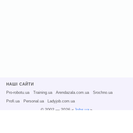
НАШІ САЙТИ
Pro-robotu.ua
Training.ua
Arendazala.com.ua
Srochno.ua
Profi.ua
Personal.ua
Ladyjob.com.ua
© 2002 — 2026 «
Jobs.ua
»
Всі права захищені.
Адміністрація може не розділяти точку зору авторів інформаційних матеріалів
та не несе відповідальності за розміщену користувачами інформацію.