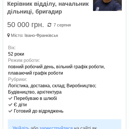
Керівник відділу, начальник
дільниці, бригадир
50 000 грн.
7 серпня
Місто:
Івано-Франківськ
Вік:
52 роки
Режим роботи:
повний робочий день,
вільний графік роботи,
плаваючий графік роботи
Рубрики:
Логістика, доставка, склад
;
Виробництво
;
Будівництво, архітектура
Перебуваю в шлюбі
Є діти
Готовий до відряджень
Увійдіть
або
зареєструйтеся
на сайті як