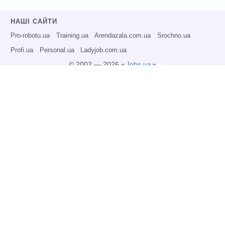
НАШІ САЙТИ
Pro-robotu.ua
Training.ua
Arendazala.com.ua
Srochno.ua
Profi.ua
Personal.ua
Ladyjob.com.ua
© 2002 — 2026 «
Jobs.ua
»
Всі права захищені.
Адміністрація може не розділяти точку зору авторів інформаційних матеріалів
та не несе відповідальності за розміщену користувачами інформацію.