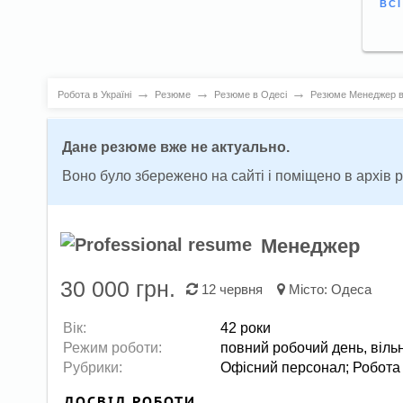
ВС
→
→
→
Робота в Україні
Резюме
Резюме в Одесі
Резюме Менеджер 
Дане резюме вже не актуально.
Воно було збережено на сайті і поміщено в архів
Менеджер
30 000 грн.
12 червня
Місто:
Одеса
Вік:
42 роки
Режим роботи:
повний робочий день,
віль
Рубрики:
Офісний персонал
;
Робота 
ДОСВІД РОБОТИ