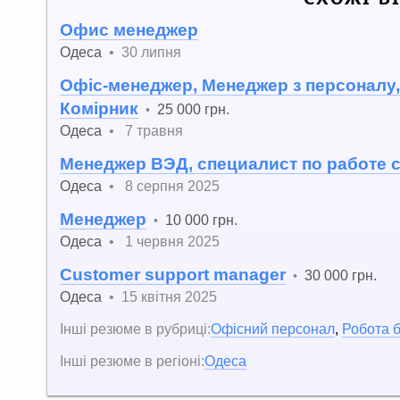
Офис менеджер
Одеса
•
30 липня
Офіс-менеджер, Менеджер з персоналу,
Комірник
25 000 грн.
•
Одеса
•
7 травня
Менеджер ВЭД, специалист по работе 
Одеса
•
8 серпня 2025
Менеджер
10 000 грн.
•
Одеса
•
1 червня 2025
Customer support manager
30 000 грн.
•
Одеса
•
15 квітня 2025
Інші резюме в рубриці:
Офісний персонал
,
Робота б
Інші резюме в регіоні:
Одеса