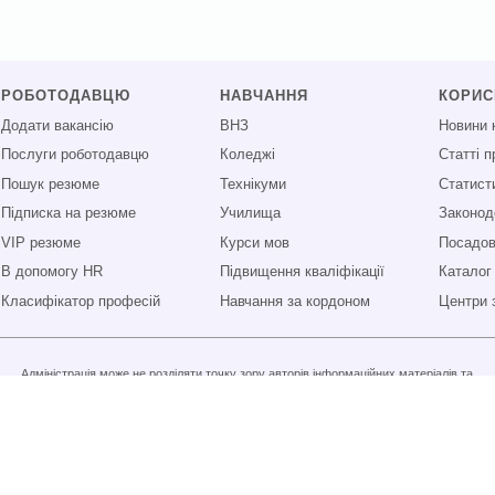
РОБОТОДАВЦЮ
НАВЧАННЯ
КОРИ
Додати вакансію
ВНЗ
Новини 
Послуги роботодавцю
Коледжі
Статті 
Пошук резюме
Технікуми
Статист
Підписка на резюме
Училища
Законод
VIP резюме
Курси мов
Посадові
В допомогу HR
Підвищення кваліфікації
Каталог
Класифікатор професій
Навчання за кордоном
Центри 
Адміністрація може не розділяти точку зору авторів інформаційних матеріалів та
не несе відповідальності за розміщену користувачами інформацію.