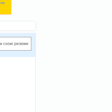
СІЮ
и схожі резюме