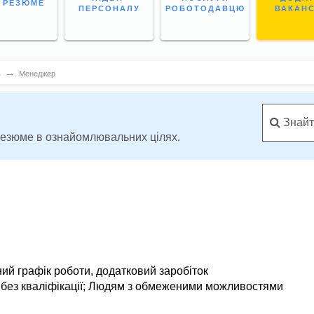
І РЕЗЮМЕ
ПЕРСОНАЛУ
РОБОТОДАВЦЮ
ВАКАН
→
в
Менеджер
Знайт
 резюме в ознайомлювальних цілях.
ний графік роботи,
додатковий заробіток
без кваліфікації
;
Людям з обмеженими можливостями