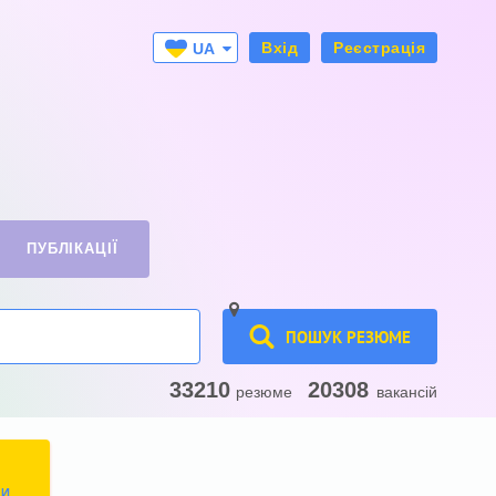
Вхід
Реєстрація
UA
RU
ПУБЛІКАЦІЇ
ПОШУК РЕЗЮМЕ
33210
20308
резюме
вакансій
ТИ