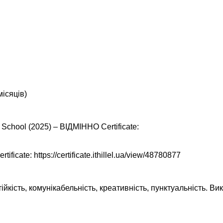
місяців)
 School (2025) – ВІДМІННО Certificate:
icate: https://certificate.ithillel.ua/view/48780877
йкість, комунікабельність, креативність, пунктуальність. Ви