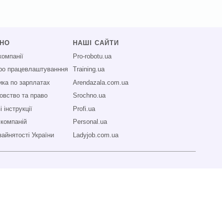
СНО
НАШІ САЙТИ
компанії
Pro-robotu.ua
про працевлаштуванння
Training.ua
ика по зарплатах
Arendazala.com.ua
овство та право
Srochno.ua
 інструкції
Profi.ua
 компаній
Personal.ua
зайнятості України
Ladyjob.com.ua