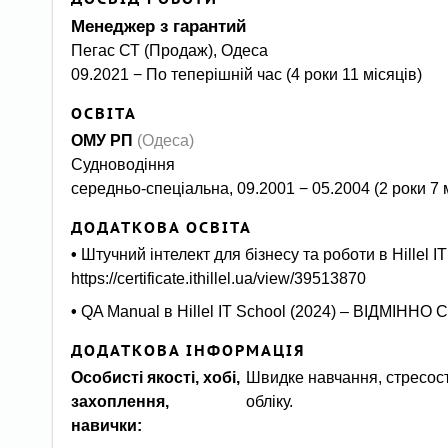
Менеджер з гарантий
Пегас СТ (Продаж), Одеса
09.2021 − По теперішній час (4 роки 11 місяців)
ОСВІТА
ОМУ РП
(Одеса)
Судноводіння
середньо-спеціальна, 09.2001 − 05.2004 (2 роки 7 
ДОДАТКОВА ОСВІТА
•
Штучний інтелект для бізнесу та роботи в Hillel IT
https://certificate.ithillel.ua/view/39513870
•
QA Manual в Hillel IT School (2024) – ВІДМІННО Certif
ДОДАТКОВА ІНФОРМАЦІЯ
Особисті якості, хобі,
Швидке навчання, стресості
захоплення,
обліку.
навички: