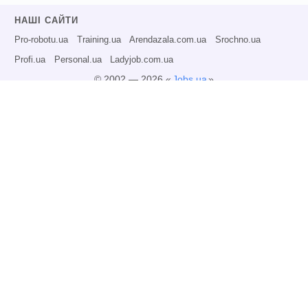
НАШІ САЙТИ
Pro-robotu.ua
Training.ua
Arendazala.com.ua
Srochno.ua
Profi.ua
Personal.ua
Ladyjob.com.ua
© 2002 — 2026 «
Jobs.ua
»
Всі права захищені.
Адміністрація може не розділяти точку зору авторів інформаційних матеріалів
та не несе відповідальності за розміщену користувачами інформацію.