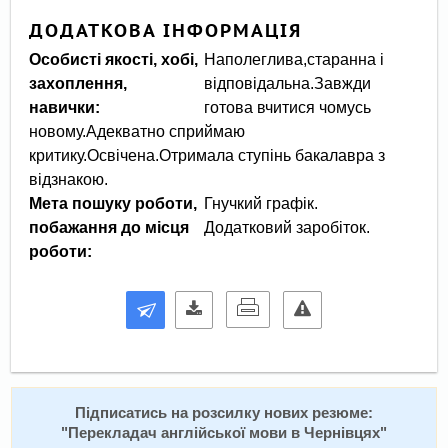
ДОДАТКОВА ІНФОРМАЦІЯ
Особисті якості, хобі,
Наполеглива,старанна і
захоплення,
відповідальна.Завжди
навички:
готова вчитися чомусь
новому.Адекватно сприймаю
критику.Освічена.Отримала ступінь бакалавра з
відзнакою.
Мета пошуку роботи,
Гнучкий графік.
побажання до місця
роботи:
Підписатись на розсилку нових резюме:
"
Перекладач англійської мови в Чернівцях
"