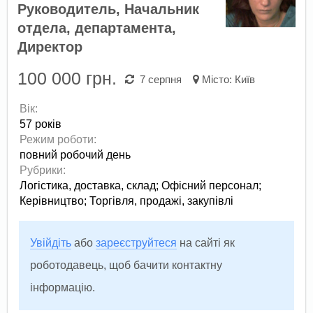
Руководитель, Начальник
отдела, департамента,
Директор
100 000 грн.
7 серпня
Місто:
Київ
Вік:
57 років
Режим роботи:
повний робочий день
Рубрики:
Логістика, доставка, склад
;
Офісний персонал
;
Керівництво
;
Торгівля, продажі, закупівлі
Увійдіть
або
зареєструйтеся
на сайті як
роботодавець, щоб бачити контактну
інформацію.