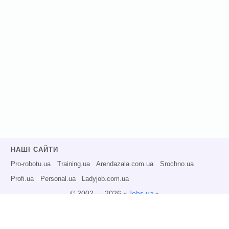
НАШІ САЙТИ
Pro-robotu.ua
Training.ua
Arendazala.com.ua
Srochno.ua
Profi.ua
Personal.ua
Ladyjob.com.ua
© 2002 — 2026 «
Jobs.ua
»
Всі права захищені.
Адміністрація може не розділяти точку зору авторів інформаційних матеріалів