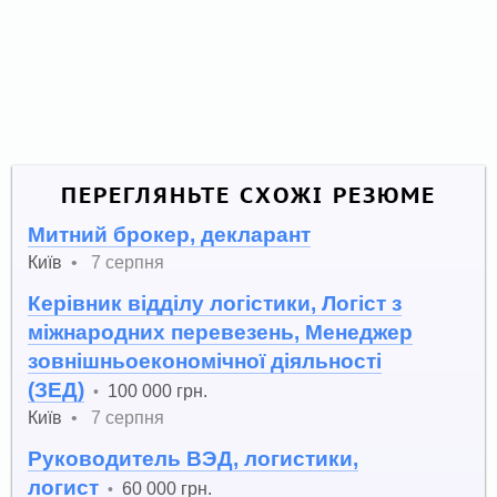
ПЕРЕГЛЯНЬТЕ СХОЖІ РЕЗЮМЕ
Митний брокер, декларант
Київ
•
7 серпня
Керівник відділу логістики, Логіст з
міжнародних перевезень, Менеджер
зовнішньоекономічної діяльності
(ЗЕД)
100 000 грн.
•
Київ
•
7 серпня
Руководитель ВЭД, логистики,
логист
60 000 грн.
•