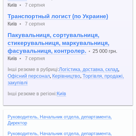
Київ
•
7 серпня
Транспортный логист (по Украине)
Київ
•
7 серпня
Пакувальниця, сортувальниця,
стикерувальниця, маркувальниця,
фасувальниця, контролер.
25 000 грн.
•
Київ
•
7 серпня
Інші резюме в рубриці:
Логістика, доставка, склад
,
Офісний персонал
,
Керівництво
,
Торгівля, продажі,
закупівлі
Інші резюме в регіоні:
Київ
Руководитель, Начальник отдела, департамента,
Директор
Руководитель, Начальник отдела, департамента,