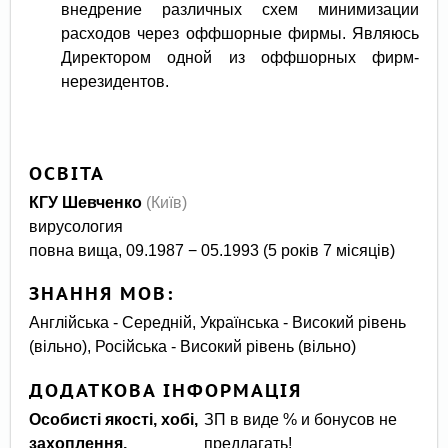
внедрение различных схем минимизации
расходов через оффшорные фирмы. Являюсь
Директором одной из оффшорных фирм-
нерезидентов.
ОСВІТА
КГУ Шевченко
(Київ)
вирусология
повна вища, 09.1987 − 05.1993 (5 років 7 місяців)
ЗНАННЯ МОВ:
Англійська - Середній, Українська - Високий рівень
(вільно), Російська - Високий рівень (вільно)
ДОДАТКОВА ІНФОРМАЦІЯ
Особисті якості, хобі,
ЗП в виде % и бонусов не
захоплення,
предлагать!